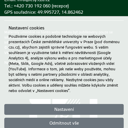
Tel.: +420 730 192 060 (recepce)
GPS souřadnice: 49.995727, 14.862462
Nastavení cookies
Materiály umístěné na tomto webu mohou být publikovány pouze se
Používáme cookies a podobné technologie na webových
souhlasem ČZU.
prezentacích České zemědělské univerzity v Praze (pod doménou
Informace o zpracování a ochraně osobních údajů na ČZU v Praze
.
czu.cz), abychom zajistili správné fungování webu. S vaším
© 2026 Česká zemědělská univerzita v Praze
Všechna práva vyhrazena
souhlasem je využíváme také k měření návštěvnosti (Google
Analytics 4), analýze výkonu webu a pro marketingové účely
Nastavení cookies
(Meta, Sklik, Google Ads), včetně zobrazování vložených videí
(YouTube). Informace o tom, jak naše weby používáte, mohou
být sdíleny s našimi partnery působícími v oblasti analytiky,
sociálních médií a online reklamy. Nezbytné cookies jsou vždy
aktivní. Volbu cookies a udělený souhlas můžete kdykoliv změnit
nebo odvolat v „Nastavení cookies“.
Nastavení
Odmítnout vše