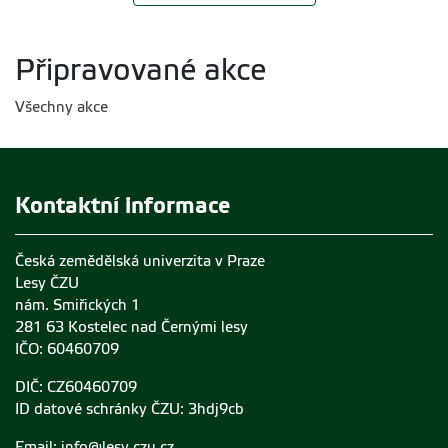
Připravované akce
Všechny akce
Kontaktní informace
Česká zemědělská univerzita v Praze
Lesy ČZU
nám. Smiřických 1
281 63 Kostelec nad Černými lesy
IČO: 60460709
DIČ: CZ60460709
ID datové schránky ČZU: 3hdj9cb
Email:
info@lesy.czu.cz