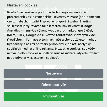
Nastavení cookies
Materiály umístěné na tomto webu mohou být publikovány pouze se
Používáme cookies a podobné technologie na webových
souhlasem ČZU.
prezentacích České zemědělské univerzity v Praze (pod doménou
Informace o zpracování a ochraně osobních údajů na ČZU v Praze
.
czu.cz), abychom zajistili správné fungování webu. S vaším
© 2026 Česká zemědělská univerzita v Praze
souhlasem je využíváme také k měření návštěvnosti (Google
Všechna práva vyhrazena
Analytics 4), analýze výkonu webu a pro marketingové účely
Nastavení cookies
(Meta, Sklik, Google Ads), včetně zobrazování vložených videí
(YouTube). Informace o tom, jak naše weby používáte, mohou
být sdíleny s našimi partnery působícími v oblasti analytiky,
sociálních médií a online reklamy. Nezbytné cookies jsou vždy
aktivní. Volbu cookies a udělený souhlas můžete kdykoliv změnit
nebo odvolat v „Nastavení cookies“.
Nastavení
Odmítnout vše
Přijmout vše