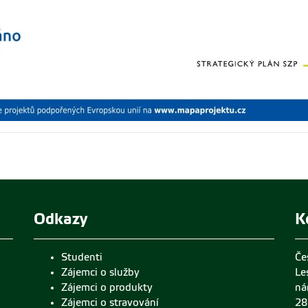
Odkazy
K
Studenti
Če
Zájemci o služby
Le
Zájemci o produkty
ná
Zájemci o stravování
28