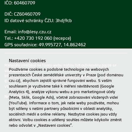
IČO: 60460709
DIČ: CZ60460709
ID datové schránky ČZU: 3hdj9cb
Email:
info@lesy.czu.cz
Tel.: +420 730 192 060 (recepce)
GPS souřadnice: 49.995727, 14.862462
Nastavení cookies
Materiály umístěné na tomto webu mohou být publikovány pouze se
Používáme cookies a podobné technologie na webových
souhlasem ČZU.
prezentacích České zemědělské univerzity v Praze (pod doménou
Informace o zpracování a ochraně osobních údajů na ČZU v Praze
.
czu.cz), abychom zajistili správné fungování webu. S vaším
© 2026 Česká zemědělská univerzita v Praze
souhlasem je využíváme také k měření návštěvnosti (Google
Všechna práva vyhrazena
Analytics 4), analýze výkonu webu a pro marketingové účely
Nastavení cookies
(Meta, Sklik, Google Ads), včetně zobrazování vložených videí
(YouTube). Informace o tom, jak naše weby používáte, mohou
být sdíleny s našimi partnery působícími v oblasti analytiky,
sociálních médií a online reklamy. Nezbytné cookies jsou vždy
aktivní. Volbu cookies a udělený souhlas můžete kdykoliv změnit
nebo odvolat v „Nastavení cookies“.