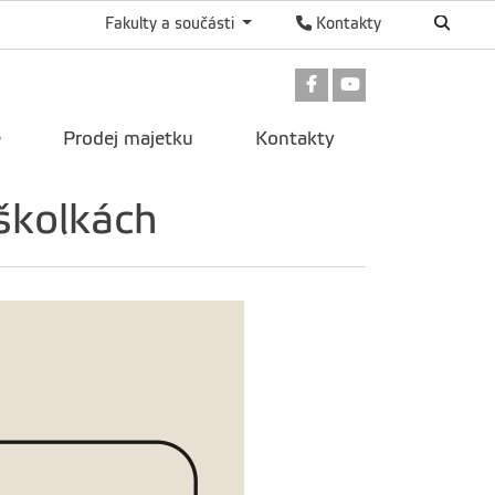
Fakulty a součásti
Kontakty
Odkaz na Facebook
Odkaz na Youtu
e
Prodej majetku
Kontakty
školkách