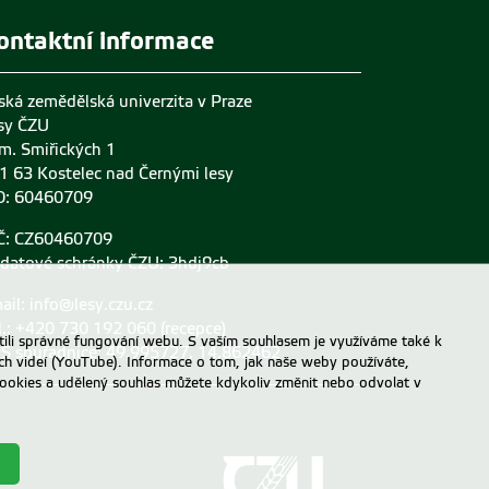
ontaktní informace
ská zemědělská univerzita v Praze
sy ČZU
m. Smiřických 1
1 63 Kostelec nad Černými lesy
O: 60460709
Č: CZ60460709
 datové schránky ČZU: 3hdj9cb
ail:
info@lesy.czu.cz
l.: +420 730 192 060 (recepce)
ili správné fungování webu. S vaším souhlasem je využíváme také k
S souřadnice: 49.995727, 14.862462
ch videí (YouTube). Informace o tom, jak naše weby používáte,
u cookies a udělený souhlas můžete kdykoliv změnit nebo odvolat v