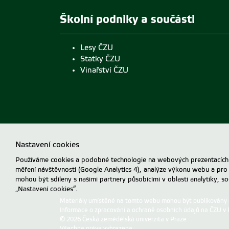
Školní podniky a součásti
Lesy ČZU
Statky ČZU
Vinařství ČZU
Nastavení cookies
Používáme cookies a podobné technologie na webových prezentacích Č
měření návštěvnosti (Google Analytics 4), analýze výkonu webu a pro
mohou být sdíleny s našimi partnery působícími v oblasti analytiky, s
„Nastavení cookies“.
Materiály umístěné na tomto webu mohou být publikovány
Informace o zpracování a ochraně osobních údajů na ČZU v 
© 2026 Česká zemědělská univerzita v Praze
Všechna práva vyhrazena