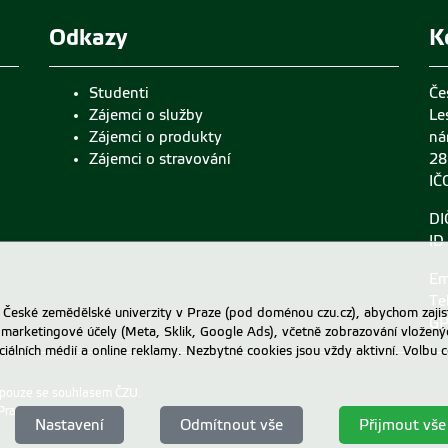
Odkazy
K
Studenti
Če
Zájemci o služby
Le
Zájemci o produkty
ná
Zájemci o stravování
28
IČ
DI
ID
Em
Te
eské zemědělské univerzity v Praze (pod doménou czu.cz), abychom zajist
GP
 marketingové účely (Meta, Sklik, Google Ads), včetně zobrazování vložený
ociálních médií a online reklamy. Nezbytné cookies jsou vždy aktivní. Volb
 pouze se souhlasem ČZU.
Praze
.
Nastavení
Odmítnout vše
Přijmout vše