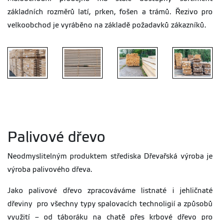
základních rozměrů latí, prken, fošen a trámů. Řezivo pro
velkoobchod je vyráběno na základě požadavků zákazníků.
Řezivo
Řezivo
Řezivo
Řezivo
Palivové dřevo
Neodmyslitelným produktem střediska Dřevařská výroba je
výroba palivového dřeva.
Jako palivové dřevo zpracováváme listnaté i jehličnaté
dřeviny pro všechny typy spalovacích technoligií a způsobů
využití – od táboráku na chatě přes krbové dřevo pro