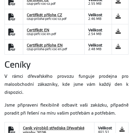
czup-pefc-coc-cz.pdf
2.55 MB
Certifikát příloha CZ
Velikost
czup-priloha-pefc-coc-cz.pdf
2.46 MB
Certifikát EN
Velikost
czup-pefc-coc-en.pdf
2.54 MB
Certifikát příloha EN
Velikost
czup-priloha-pefc-coc-en.pdf
2.48 MB
Ceníky
V rámci dřevařského provozu funguje prodejna pro
maloobchodní zákazníky, kde jsme vám každý den k
dispozici.
Jsme připraveni flexibilně odbavit vaši zakázku, případně
poradit při řešení na míru vašim potřebám a potřebám.
Ceník výrobků střediska Dřevařské
Velikost
výroby 2026
401.51