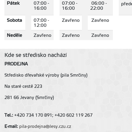
Pátek
07:00 -
07:00 -
06:00 -
před
16:00
16:00
22:00
Sobota
07:00 -
Zavřeno
Zavřeno
12:00
Neděle
Zavřeno
Zavřeno
Zavřeno
Kde se středisko nachází
PRODEJNA
Středisko dřevařské výroby (pila Smrčiny)
Na staré cestě 223
281 66
Jevany (Smrčiny)
Tel.:
+420 734 170 891; +420 602 119 267
E-mail:
pila-prodejna@lesy.czu.cz