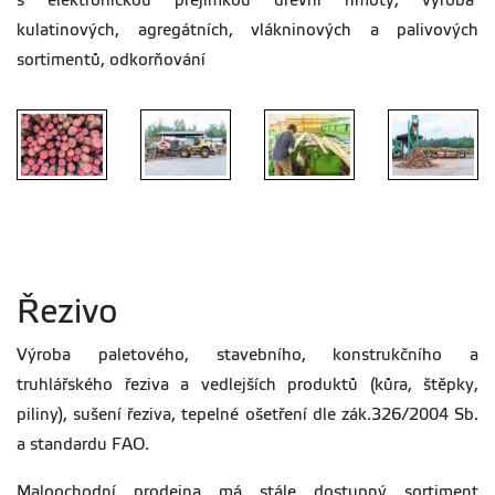
s elektronickou přejímkou dřevní hmoty, výroba
kulatinových, agregátních, vlákninových a palivových
sortimentů, odkorňování
Dřevařská
Dřevařská
Dřevařská
Dřevařská
výroba
výroba
výroba
výroba
Řezivo
Výroba paletového, stavebního, konstrukčního a
truhlářského řeziva a vedlejších produktů (kůra, štěpky,
piliny), sušení řeziva, tepelné ošetření dle zák.326/2004 Sb.
a standardu FAO.
Maloochodní prodejna má stále dostupný sortiment