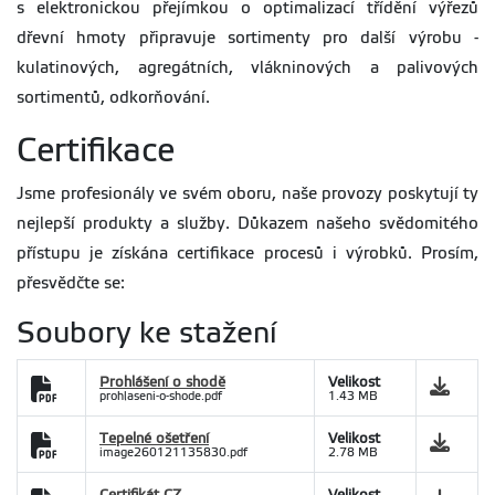
s elektronickou přejímkou o optimalizací třídění výřezů
dřevní hmoty připravuje sortimenty pro další výrobu -
kulatinových, agregátních, vlákninových a palivových
sortimentů, odkorňování.
Certifikace
Jsme profesionály ve svém oboru, naše provozy poskytují ty
nejlepší produkty a služby. Důkazem našeho svědomitého
přístupu je získána certifikace procesů i výrobků. Prosím,
přesvědčte se:
Soubory ke stažení
Prohlášení o shodě
Velikost
prohlaseni-o-shode.pdf
1.43 MB
Tepelné ošetření
Velikost
image260121135830.pdf
2.78 MB
Certifikát CZ
Velikost