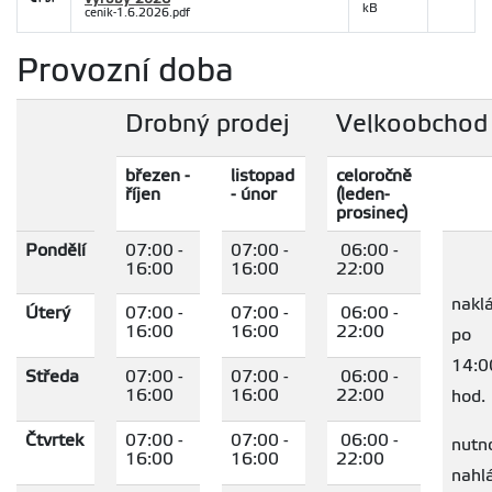
kB
cenik-1.6.2026.pdf
Provozní doba
Drobný prodej
Velkoobchod
březen -
listopad
celoročně
říjen
- únor
(leden-
prosinec)
Pondělí
07:00 -
07:00 -
06:00 -
16:00
16:00
22:00
nakl
Úterý
07:00 -
07:00 -
06:00 -
16:00
16:00
22:00
po
14:0
Středa
07:00 -
07:00 -
06:00 -
16:00
16:00
22:00
hod.
Čtvrtek
07:00 -
07:00 -
06:00 -
nutn
16:00
16:00
22:00
nahlá