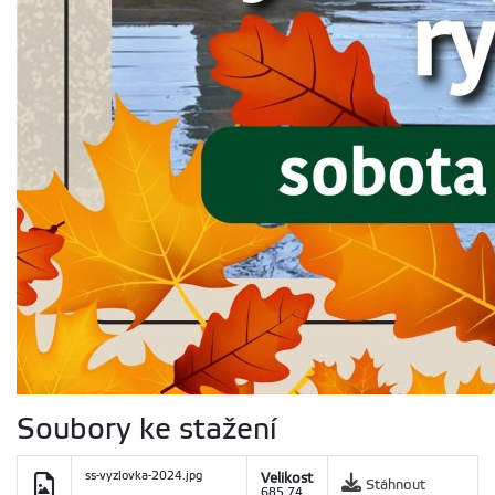
Soubory ke stažení
ss-vyzlovka-2024.jpg
Velikost
Stáhnout
685.74