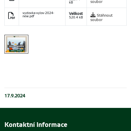
soubor
kB
vyzlovka-vylov-2024-
Velikost
Stáhnout
new.pdf
520.4 kB
soubor
17.9.2024
Kontaktní informace